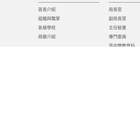
首長介紹
局長室
組織與職掌
副局長室
各級學校
主任秘書
局徽介紹
專門委員
高中職教育科
國中教育科
國小教育科
幼兒教育科
終身教育科
特殊教育科
課程教學科
體育保健科
工程營繕科
秘書室
學生事務室