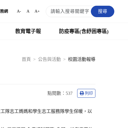
搜尋
A-
A
A+
務網
教育電子報
防疫專區(含紓困專區)
首頁
公告與活動
校園活動報導
點閱數：
537
列印
志工隊志工媽媽和學生志工服務隊學生保暖，以