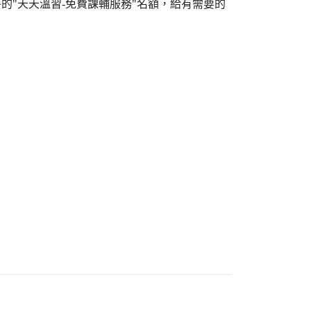
的"天天溫習-免費課輔服務"名額，給有需要的