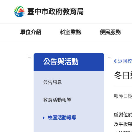
跳
臺中市政府教育局
到
主
要
內
單位介紹
科室業務
便民服務
容
區
:::
:::
公告與活動
返回校
冬日
公告訊息
報導日
教育活動報導
感謝位
校園活動報導
及平板