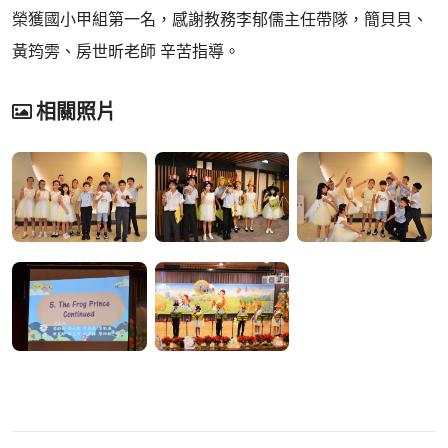
榮獲國小甲組第一名，感謝教務李郁儒主任帶隊，簡貝貝、
黃筠雱、房世昕老師 辛苦指導。
相關照片