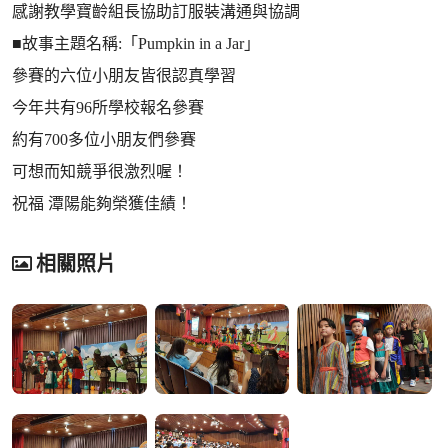
感謝教學寶齡組長協助訂服裝溝通與協調
■故事主題名稱:「Pumpkin in a Jar」
參賽的六位小朋友皆很認真學習
今年共有96所學校報名參賽
約有700多位小朋友們參賽
可想而知競爭很激烈喔！
祝福 潭陽能夠榮獲佳績！
相關照片