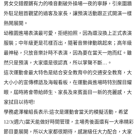
男女交錯鏗鏘有力的嗓音劃破外操場一夜的寧靜，引來圍牆
外駐足翹首觀望的過客及家長，讓預演活動跟正式開演一樣
熱鬧展開。
幼稚園進場表演最可愛，拒絕拍照，因為還沒換上正式表演
服裝；中年級更是花樣百出，隨著音樂律動跳起來；高年級
最神秘，只放音樂計時不表演，因為要在當天一炮而紅。雖
然只是預演，大家還是很認真，所以掌聲不斷…。
這次運動會最大特色是結合安全教育中的交通安全教育，大
大小小的宣傳標語及海報看板，在運動員進場時特別醒目耀
眼，屆時將會帶給師生、家長及來賓面目一新的亮麗感，大
家拭目以待吧!
學務處澤權組長表示:這次是運動會當天的模擬活動，希望
12/3(週六)當天能做好時間管理，主場秀後面還有一大串精彩
節目要展開，所以大家都很期待，感謝級任大力配合，大家