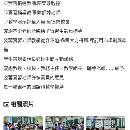
♡實習指導教師:陳奕璇教授
♡實習輔導教師:陳舒婷老師
♡教學演示評量人員:吳德惠校長
感謝不少老師蒞臨給予實習生鼓舞指導
姿蓉實習老師教學從容不迫/過程大方得體/課前用心規劃與準
備
學生常規表現良好師生間互動熱絡
感謝教授、校長、教務主任、教學組長、輔導老師……給予
姿蓉實習老師許多寶貝的意見
是一場很棒的國語科教學觀摩
相關照片