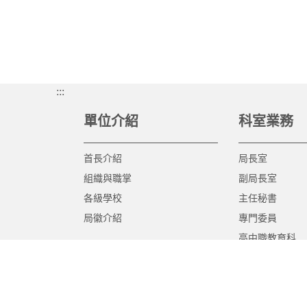
:::
單位介紹
科室業務
首長介紹
局長室
組織與職掌
副局長室
各級學校
主任秘書
局徽介紹
專門委員
高中職教育科
國中教育科
國小教育科
幼兒教育科