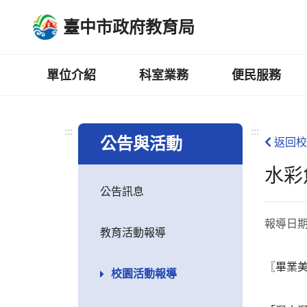
跳
臺中市政府教育局
到
主
要
內
單位介紹
科室業務
便民服務
容
區
:::
:::
公告與活動
返回校
水彩
公告訊息
報導日
教育活動報導
〖畢業
校園活動報導