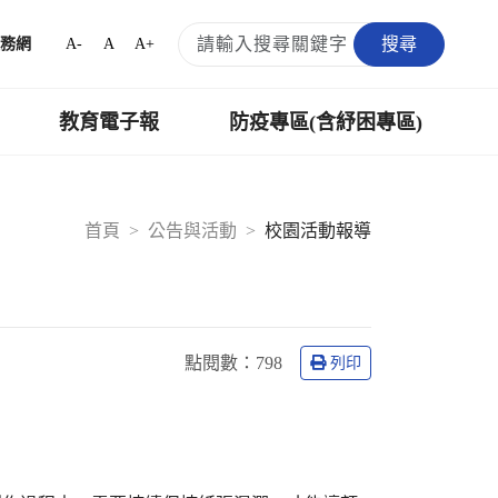
搜尋
A-
A
A+
務網
教育電子報
防疫專區(含紓困專區)
首頁
公告與活動
校園活動報導
點閱數：
798
列印