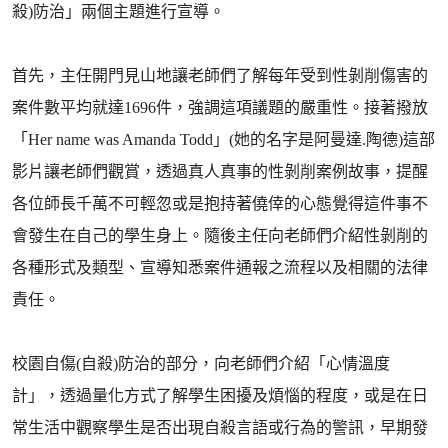
殺)防治」兩個主題進行宣導。
首先，主任開門見山地讓老師們了解每年受到性剝削傷害的
案件數平均就達1696件，強調這項議題的嚴重性。接著撥放
「Her name was Amanda Todd」(她的名字是阿曼達.陶德)這部
影片讓老師們觀賞，透過真人真事的性剝削案例故事，提醒
各位師長千萬不可輕忽或是抱持著僥倖的心態覺得這件事不
會發生在自己的學生身上。隨後主任向老師們介紹性剝削的
各種形式及類型、宣導知悉案件通報之流程以及相關的法律
責任。
校園自傷(自殺)防治的部分，向老師們介紹「心情溫度
計」，透過量化方式了解學生困擾及煩惱的程度，或是在日
常生活中觀察學生是否出現自殺言語或行為的警訊，早期發