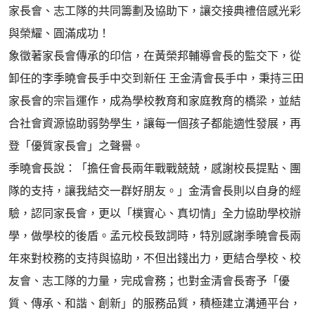
家長會、志工隊的共同籌劃及協助下，讓交接典禮倍感光彩
與榮耀、圓滿成功！
象徵著家長會傳承的印信，在黃榮邦輔導會長的監交下，從
卸任的李季曉會長手中交到新任 王金清會長手中，秉持三田
家長會的宗旨運作，成為學校教育和家庭教育的橋梁，並結
合社會資源協助弱勢學生，讓每一個孩子都能適性發展，再
登「優質家長會」之聲譽。
季曉會長說：「擔任會長兩年戰戰兢兢，感謝校長提點、團
隊的支持，讓我結交一群好朋友。」金清會長則以自身的經
驗，認同家長會，更以「樸實心、真切情」全力協助學校辦
學，做學校的後盾。孟元校長致詞時，特別感謝季曉會長兩
年來對校務的支持與協助，不但出錢出力，更結合學校、校
友會、志工隊的力量，完成會務；也對金清會長寄予「優
質、傳承、和諧、創新」的服務品質，積極建立溝通平台，