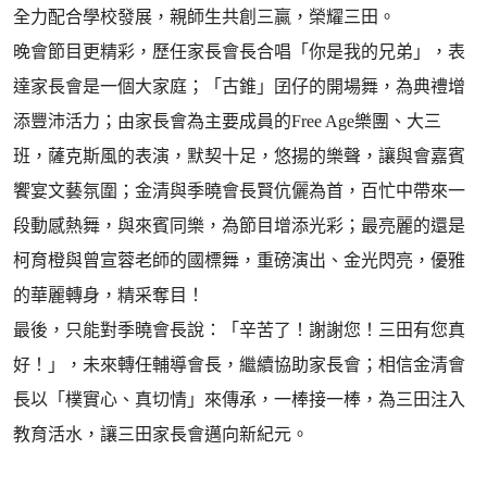
全力配合學校發展，親師生共創三贏，榮耀三田。
晚會節目更精彩，歷任家長會長合唱「你是我的兄弟」，表
達家長會是一個大家庭；「古錐」囝仔的開場舞，為典禮增
添豐沛活力；由家長會為主要成員的Free Age樂團、大三
班，薩克斯風的表演，默契十足，悠揚的樂聲，讓與會嘉賓
饗宴文藝氛圍；金清與季曉會長賢伉儷為首，百忙中帶來一
段動感熱舞，與來賓同樂，為節目增添光彩；最亮麗的還是
柯育橙與曾宣蓉老師的國標舞，重磅演出、金光閃亮，優雅
的華麗轉身，精采奪目！
最後，只能對季曉會長說：「辛苦了！謝謝您！三田有您真
好！」，未來轉任輔導會長，繼續協助家長會；相信金清會
長以「樸實心、真切情」來傳承，一棒接一棒，為三田注入
教育活水，讓三田家長會邁向新紀元。