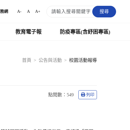
搜尋
A-
A
A+
務網
教育電子報
防疫專區(含紓困專區)
首頁
公告與活動
校園活動報導
點閱數：
549
列印