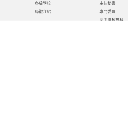
各級學校
主任秘書
局徽介紹
專門委員
高中職教育科
國中教育科
國小教育科
幼兒教育科
終身教育科
特殊教育科
課程教學科
體育保健科
工程營繕科
秘書室
學生事務室
人事室
會計室
政風室