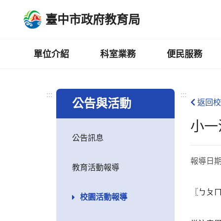
跳
臺中市政府教育局
到
主
要
內
單位介紹
科室業務
便民服務
容
區
:::
:::
公告與活動
返回校
小一
公告訊息
報導日
教育活動報導
〖ㄅㄆㄇ
校園活動報導