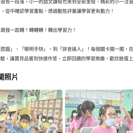
學習告一段落，小一的語文課程也來到全新里程，精彩的小一注
」，從中確認學習重點，透過動態評量讓學習更有動力！
！跟我一起轉！轉轉轉！轉出學習力！
正腔圓」、「眼明手快」、到「拼音達人」！每個關卡闖一闖，
ot測驗，讓寶貝品嘗到快速作答、立即回饋的學習樂趣，歡欣臉
關照片