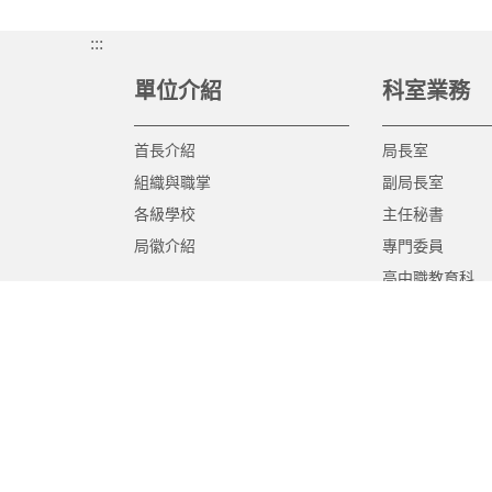
:::
單位介紹
科室業務
首長介紹
局長室
組織與職掌
副局長室
各級學校
主任秘書
局徽介紹
專門委員
高中職教育科
國中教育科
國小教育科
幼兒教育科
終身教育科
特殊教育科
課程教學科