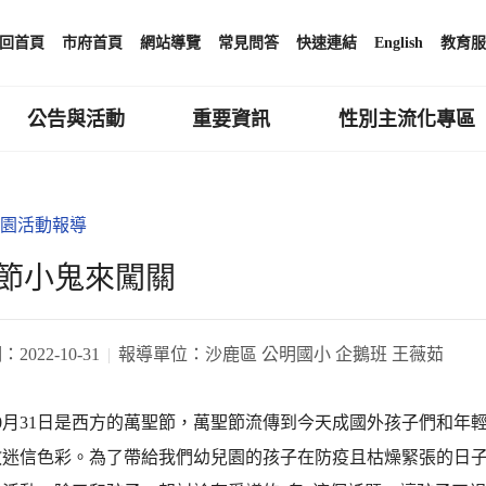
回首頁
市府首頁
網站導覽
常見問答
快速連結
English
教育服
公告與活動
重要資訊
性別主流化專區
園活動報導
節小鬼來闖關
期：
2022-10-31
報導單位：
沙鹿區 公明國小 企鵝班 王薇茹
0月31日是西方的萬聖節，萬聖節流傳到今天成國外孩子們和年
教迷信色彩。為了帶給我們幼兒園的孩子在防疫且枯燥緊張的日