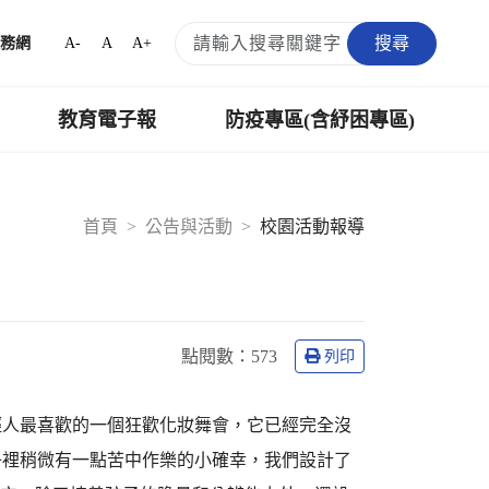
搜尋
A-
A
A+
務網
教育電子報
防疫專區(含紓困專區)
首頁
公告與活動
校園活動報導
點閱數：
573
列印
輕人最喜歡的一個狂歡化妝舞會，它已經完全沒
子裡稍微有一點苦中作樂的小確幸，我們設計了