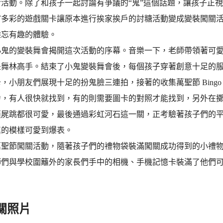
令活動。除了和孩子一起討論有爭議的“鬼”這個話題，讓孩子正
富多彩的遊戲關卡讓原本進行挨家挨戶的討糖活動變成變裝闖關
難忘有趣的體驗。
小鬼的變裝舞會揭開這次活動的序幕。音樂一下，老師帶領著可
舞林高手。結束了小鬼變裝舞會後，每個孩子穿著創意十足的服裝在
，小朋友們展現十足的扮鬼臉三連拍，接著的收集萬聖節 Bing
力，有人很快就找到，有的則需要圖卡的對照才能找到，另外在
疆屍跳都很可愛，最後通過彩虹河石這一關，正考驗著孩子們的
真的模樣可愛到爆表。
萬聖節闖關活動，隨著孩子們的禮物袋裝滿闖關成功得到的小禮
師們與學校圍籬外的家長們手中的相機、手機記憶卡裝滿了他們
關照片