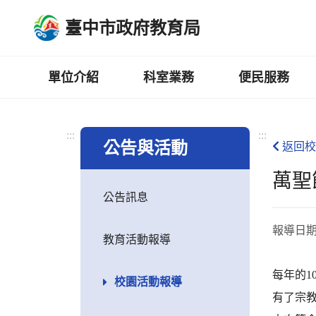
跳
臺中市政府教育局
到
主
要
內
單位介紹
科室業務
便民服務
容
區
:::
:::
公告與活動
返回校
萬聖
公告訊息
報導日
教育活動報導
每年的1
校園活動報導
有了宗