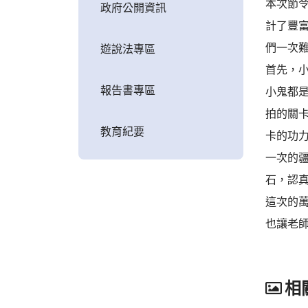
本次節
政府公開資訊
計了豐
們一次
遊說法專區
首先，
報告書專區
小鬼都是
拍的關卡
教育紀要
卡的功
一次的
石，認
這次的
也讓老
相