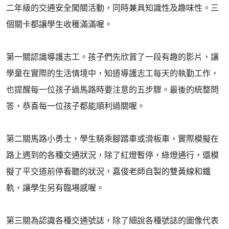
二年級的交通安全闖關活動，同時兼具知識性及趣味性。三
個關卡都讓學生收穫滿滿喔。
第一關認識導護志工。孩子們先欣賞了一段有趣的影片，讓
學童在實際的生活情境中，知道導護志工每天的執勤工作，
也提醒每一位孩子過馬路時要注意的五步驟。最後的統整問
答，恭喜每一位孩子都能順利過關喔。
第二關馬路小勇士，學生騎乘腳踏車或滑板車，實際模擬在
路上遇到的各種交通狀況，除了紅燈暫停，綠燈通行，還模
擬了平交道前停看聽的狀況，嘉俊老師自製的雙黃線和鐵
軌，讓學生另有臨場感喔。
第三關為認識各種交通號誌，除了細說各種號誌的圖像代表