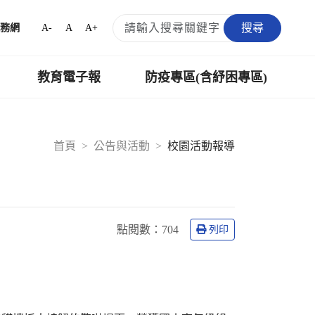
搜尋
A-
A
A+
務網
教育電子報
防疫專區(含紓困專區)
首頁
公告與活動
校園活動報導
點閱數：
704
列印