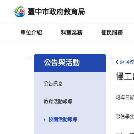
跳
臺中市政府教育局
到
主
要
內
單位介紹
科室業務
便民服務
容
區
:::
:::
公告與活動
返回校
慢工
公告訊息
報導日
教育活動報導
忠信學生
校園活動報導