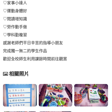
♡家事小達人
♡運動身體好
♡閱讀增知識
♡勞作動手做
♡學科勤複習
感謝老師們平日辛苦的指導小朋友
完成獨一無二的學生作品
歡迎全校師生利用課餘時間前往觀賞
相關照片