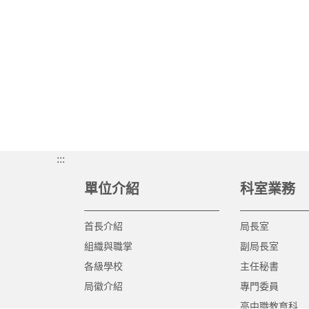
:::
單位介紹
科室業務
首長介紹
局長室
組織與職掌
副局長室
各級學校
主任秘書
局徽介紹
專門委員
高中職教育科