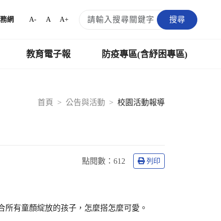
搜尋
A-
A
A+
務網
教育電子報
防疫專區(含紓困專區)
首頁
公告與活動
校園活動報導
點閱數：
612
列印
合所有童顏綻放的孩子，怎麼搭怎麼可愛。