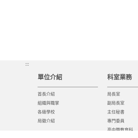
:::
單位介紹
科室業務
首長介紹
局長室
組織與職掌
副局長室
各級學校
主任秘書
局徽介紹
專門委員
高中職教育科