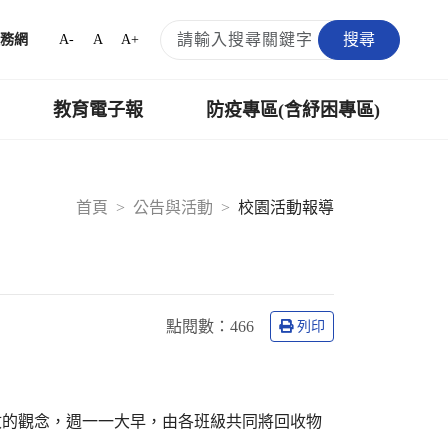
搜尋
A-
A
A+
務網
教育電子報
防疫專區(含紓困專區)
首頁
公告與活動
校園活動報導
點閱數：
466
列印
收的觀念，週一一大早，由各班級共同將回收物