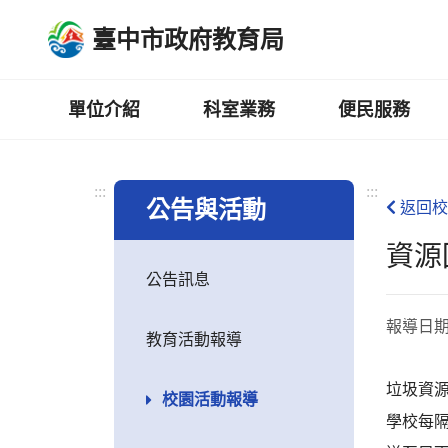
跳
臺中市政府教育局
到
主
要
內
單位介紹
科室業務
便民服務
容
區
:::
:::
公告與活動
返回校
資源
公告訊息
報導日
教育活動報導
垃圾資源
校園活動報導
學校每