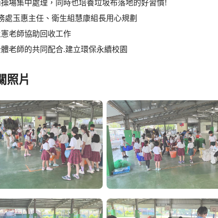
雨操場集中處理，同時也培養垃圾布落地的好習慣!
學務處玉惠主任、衛生組慧康組長用心規劃
孟憲老師協助回收工作
體老師的共同配合.建立環保永續校園
關照片