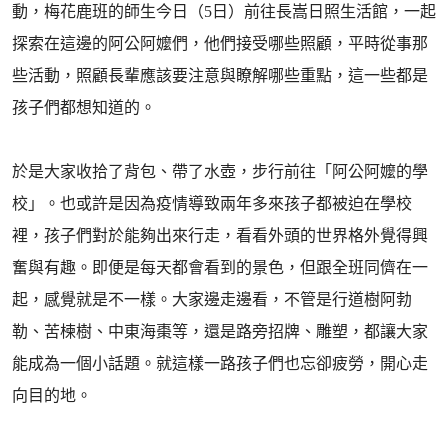
動，梅花鹿班的師生今日（5日）前往長嵩日照生活館，一起
探索在這邊的阿公阿嬤們，他們接受哪些照顧，平時從事那
些活動，照顧長輩應該要注意與瞭解哪些重點，這一些都是
孩子們都想知道的。
於是大家收拾了背包、帶了水壺，步行前往「阿公阿嬤的學
校」。也或許是因為疫情導致兩年多來孩子都被迫在學校
裡，孩子們對於能夠出來行走，看看外頭的世界格外覺得興
奮與有趣。即便是每天都會看到的景色，但跟全班同儕在一
起，感覺就是不一樣。大家邊走邊看，不管是行道樹阿勃
勒、苦楝樹、中東海棗等，還是路旁招牌、雕塑，都讓大家
能成為一個小話題。就這樣一路孩子們也忘卻疲勞，開心走
向目的地。