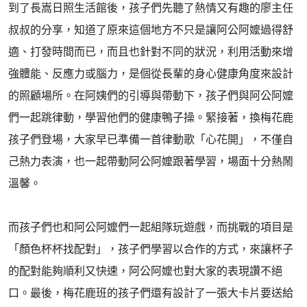
到了長嵩日照生活館後，孩子們先聽了熱情又有趣的廖主任
叔叔的分享，知道了原來這個地方不只是讓阿公阿嬤過得舒
適、打發時間而已，而且也針對不同的狀況，利用活動來增
強體能、反應力或腦力，是個從長輩的身心健康角度來設計
的照顧場所。在阿姨們的引導與帶動下，孩子們與阿公阿嬤
們一起跳律動，學習他們的健康鴨子操。緊接著，換梅花鹿
孩子們登場，大家早已準備一首律動歌「心花開」，不僅自
己熱力表演，也一起帶動阿公阿嬤跟著學習，場面十分熱鬧
溫馨。
而孩子們也和阿公阿嬤們一起組隊玩遊戲，而挑戰的項目是
「顏色杯杯找配對」，孩子們學習以合作的方式，來讓杯子
的配對能夠順利又快速，阿公阿嬤也對大家的表現讚不絕
口。最後，梅花鹿班的孩子們還有設計了一張大卡片要送給