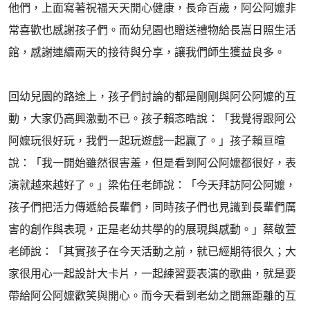
他們，上面寫著祝福天天開心健康，長命百歲，阿公阿嬤非
常喜歡也感謝孩子們。而幼兒園也贈送禮物給長嵩日照生活
館，感謝連續兩天的接待與分享，讓我們師生獲益良多。
回幼兒園的路途上，孩子們討論的都是剛剛與阿公阿嬤的互
動，大家仍高興激動不已。孩子賴忞晧說：「我覺得跟阿公
阿嬤玩很好玩，我們一起玩遊戲一起贏了。」孩子賴亘暄
說：「我一開始雖然很害羞，但是看到阿公阿嬤都很好，表
演就越來越好了。」梁佑任老師說：「今天拜訪阿公阿嬤，
孩子們把活力傳遞給長輩們，同時孩子們也見識到長輩們厲
害的創作與表現，正是老幼共學的的展現與感動。」蔡敬萱
老師說：「其實孩子在今天活動之前，就已經期待很久；大
家很用心一起設計大卡片，一起練習要表演的歌曲，就是要
帶給阿公阿嬤歡笑與開心。而今天看到老幼之間無距離的互