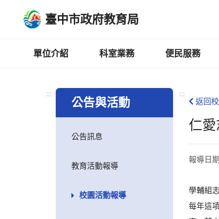
跳
臺中市政府教育局
到
主
要
內
單位介紹
科室業務
便民服務
容
區
:::
:::
公告與活動
返回校
仁愛
公告訊息
報導日
教育活動報導
學輔組
校園活動報導
每年這