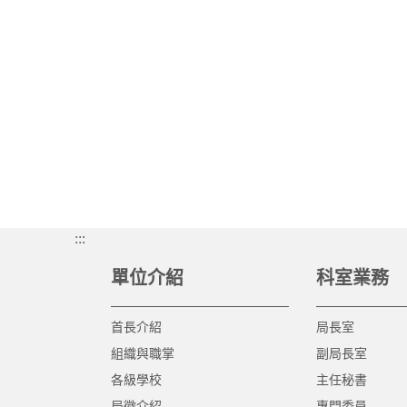
:::
單位介紹
科室業務
首長介紹
局長室
組織與職掌
副局長室
各級學校
主任秘書
局徽介紹
專門委員