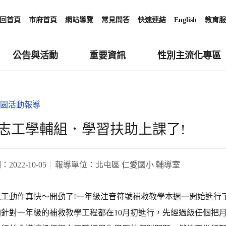
回首頁
市府首頁
網站導覽
常見問答
快速連結
English
教育服
公告與活動
重要資訊
性別主流化專區
園活動報導
志工學輔組．學習扶助上課了!
期：
2022-10-05
報導單位：
北屯區 仁愛國小 輔導室
志工動作真快～開動了!一年級注音符號補救教學本週一開始進行
項針對一年級的補救教學工程都在10月初進行，先經過級任個把