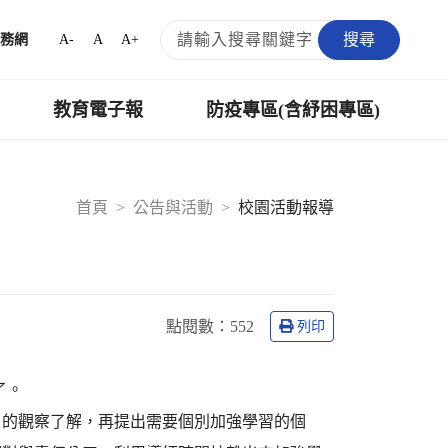
搜尋
A-
A
A+
務網
教育電子報
防疫專區(含紓困專區)
首頁
公告與活動
校園活動報導
點閱數：
552
列印
了。
月的觀察了解，再提出需要個別加強學習的個