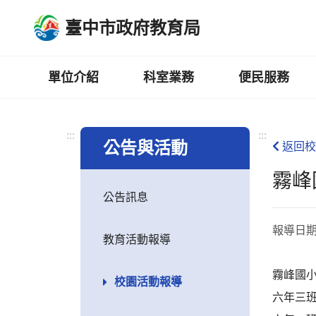
跳
臺中市政府教育局
到
主
要
內
單位介紹
科室業務
便民服務
容
區
:::
:::
公告與活動
返回校
霧峰
公告訊息
報導日
教育活動報導
霧峰國小
校園活動報導
六年三