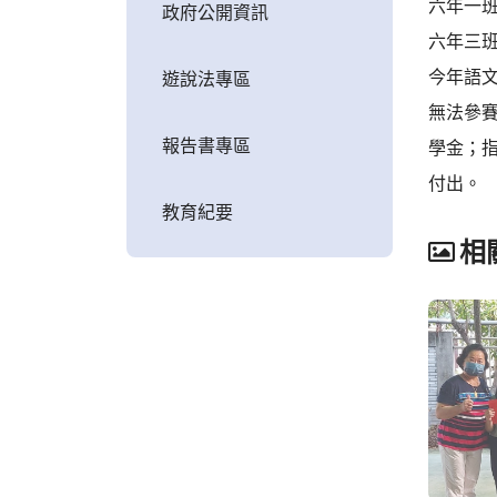
六年一
政府公開資訊
六年三
今年語
遊說法專區
無法參
報告書專區
學金；
付出。
教育紀要
相