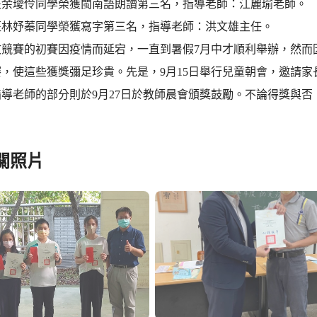
班余璦伶同學榮獲閩南語朗讀第三名，指導老師：江麗瑜老師。
班林妤蓁同學榮獲寫字第三名，指導老師：洪文雄主任。
文競賽的初賽因疫情而延宕，一直到暑假7月中才順利舉辦，然而
賽，使這些獲獎彌足珍貴。先是，9月15日舉行兒童朝會，邀請
指導老師的部分則於9月27日於教師晨會頒獎鼓勵。不論得獎與
關照片