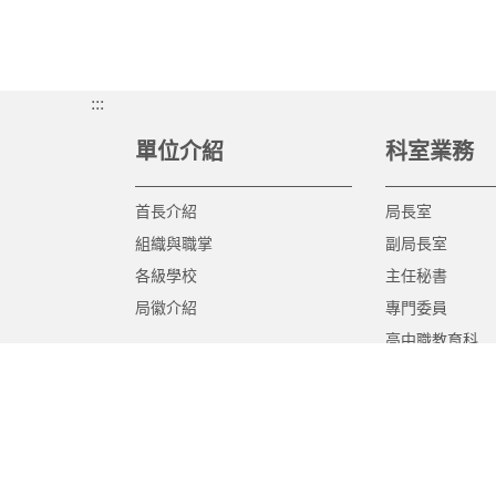
:::
單位介紹
科室業務
首長介紹
局長室
組織與職掌
副局長室
各級學校
主任秘書
局徽介紹
專門委員
高中職教育科
國中教育科
國小教育科
幼兒教育科
終身教育科