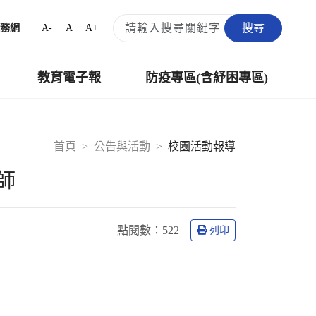
搜尋
A-
A
A+
務網
教育電子報
防疫專區(含紓困專區)
首頁
公告與活動
校園活動報導
師
點閱數：
522
列印
。