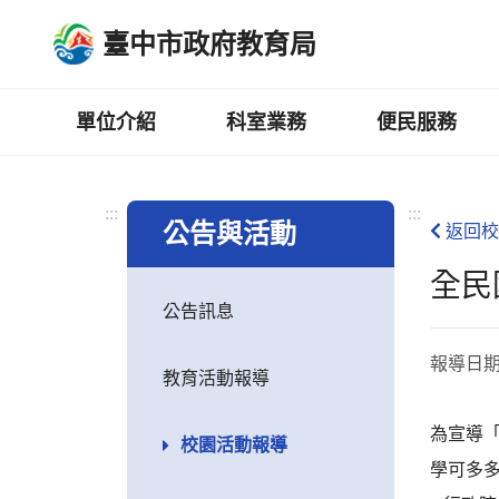
跳
臺中市政府教育局
到
主
要
內
單位介紹
科室業務
便民服務
容
區
:::
:::
公告與活動
返回校
全民
公告訊息
報導日
教育活動報導
為宣導
校園活動報導
學可多