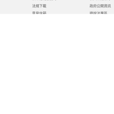
法規下載
政府公開資訊
意見信箱
遊說法專區
報告書專區
教育紀要