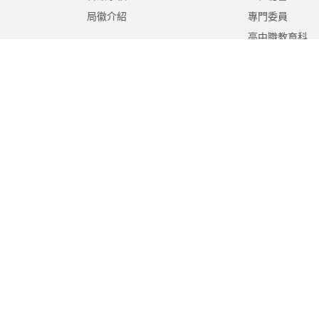
局徽介紹
專門委員
高中職教育科
國中教育科
國小教育科
幼兒教育科
終身教育科
特殊教育科
課程教學科
體育保健科
工程營繕科
秘書室
學生事務室
人事室
會計室
政風室