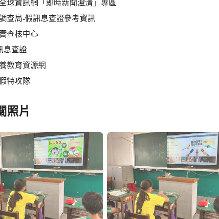
院全球資訊網「即時新聞澄清」專區
部調查局-假訊息查證參考資訊
事實查核中心
E 訊息查證
素養教育資源網
打假特攻隊
關照片