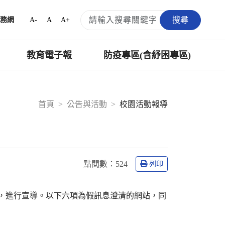
搜尋
A-
A
A+
務網
教育電子報
防疫專區(含紓困專區)
首頁
公告與活動
校園活動報導
點閱數：
524
列印
，進行宣導。以下六項為假訊息澄清的網站，同