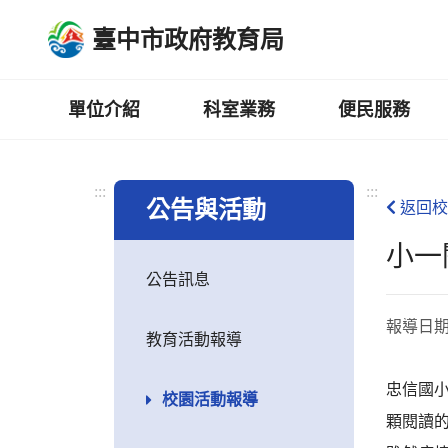
跳
臺中市政府教育局
到
主
要
內
單位介紹
科室業務
便民服務
容
區
:::
:::
公告與活動
返回校
小一
公告訊息
報導日
教育活動報導
忠信國
校園活動報導
顆閱讀