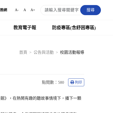
搜尋
A-
A
A+
務網
教育電子報
防疫專區(含紓困專區)
首頁
公告與活動
校園活動報導
點閱數：
580
列印
書館》，在熱鬧有趣的聽故事情境下，播下一顆