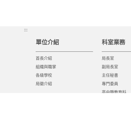
:::
單位介紹
科室業務
首長介紹
局長室
組織與職掌
副局長室
各級學校
主任秘書
局徽介紹
專門委員
高中職教育科
國中教育科
國小教育科
幼兒教育科
終身教育科