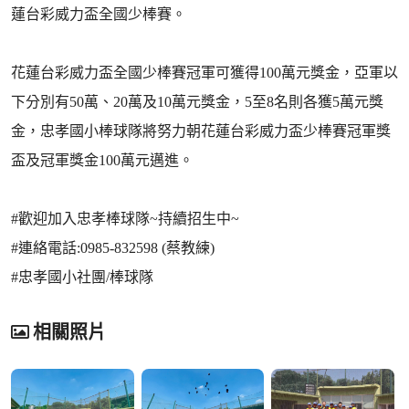
蓮台彩威力盃全國少棒賽。
花蓮台彩威力盃全國少棒賽冠軍可獲得100萬元獎金，亞軍以
下分別有50萬、20萬及10萬元獎金，5至8名則各獲5萬元獎
金，忠孝國小棒球隊將努力朝花蓮台彩威力盃少棒賽冠軍獎
盃及冠軍獎金100萬元邁進。
#歡迎加入忠孝棒球隊~持續招生中~
#連絡電話:0985-832598 (蔡教練)
#忠孝國小社團/棒球隊
相關照片