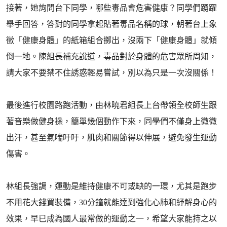
接著，她詢問台下同學，哪些毒品會危害健康？同學們踴躍
舉手回答，答對的同學拿起貼著毒品名稱的球，朝著台上象
徵「健康身體」的紙箱組合擲出，沒兩下「健康身體」就傾
倒一地。陳組長補充說道，毒品對於身體的危害眾所周知，
請大家不要禁不住誘惑輕易嘗試，別以為只是一次沒關係！
最後進行校園路跑活動，由林曉君組長上台帶領全校師生跟
著音樂做健身操，簡單幾個動作下來，同學們不僅身上微微
出汗，甚至氣喘吁吁，肌肉和關節得以伸展，避免發生運動
傷害。
林組長強調，運動是維持健康不可或缺的一環，尤其是跑步
不用花大錢買裝備，30分鐘就能達到強化心肺和紓解身心的
效果，早已成為國人最常做的運動之一，希望大家能持之以