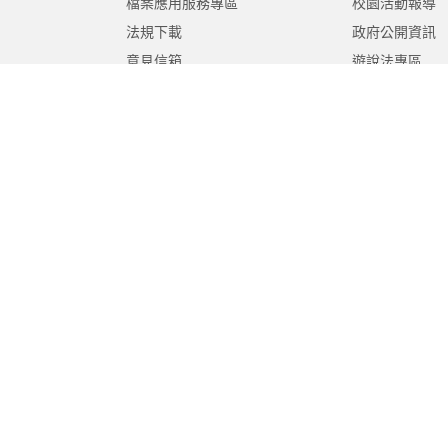
檔案應用服務專區
校園活動報導
法規下載
政府公開資訊
意見信箱
遊說法專區
報告書專區
教育紀要