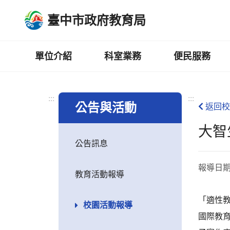
跳
臺中市政府教育局
到
主
要
內
單位介紹
科室業務
便民服務
容
區
:::
:::
公告與活動
返回校
大智
公告訊息
報導日
教育活動報導
「適性教
校園活動報導
國際教