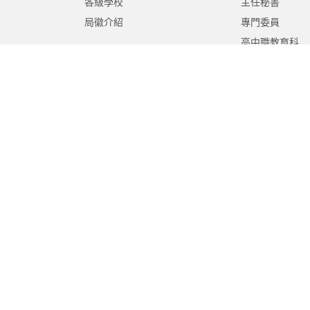
各級學校
主任秘書
局徽介紹
專門委員
高中職教育科
國中教育科
國小教育科
幼兒教育科
終身教育科
特殊教育科
課程教學科
體育保健科
工程營繕科
秘書室
學生事務室
人事室
會計室
政風室