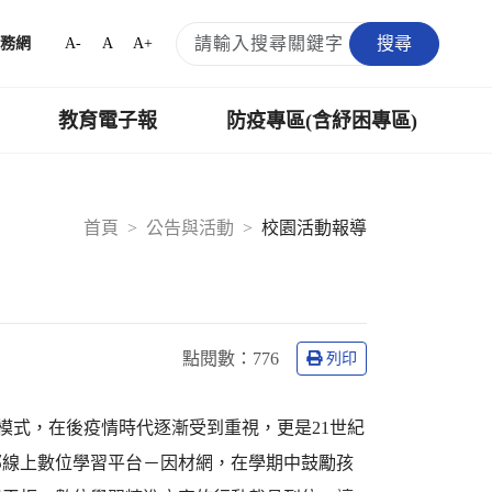
搜尋
A-
A
A+
務網
教育電子報
防疫專區(含紓困專區)
首頁
公告與活動
校園活動報導
點閱數：
776
列印
模式，在後疫情時代逐漸受到重視，更是21世紀
部線上數位學習平台－因材網，在學期中鼓勵孩