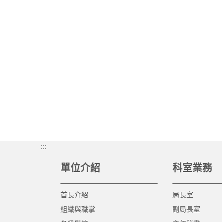
:::
單位介紹
科室業務
首長介紹
局長室
組織與職掌
副局長室