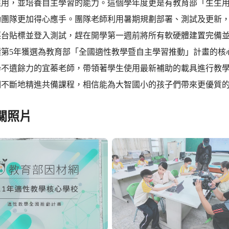
應用，並培養自主學習的能力。這個學年度更是有教育部「生生
團隊更加得心應手。團隊老師利用暑期規劃部署、測試及更新，將145部Win
逐台貼標並登入測試，趕在開學第一週前將所有軟硬體建置完備
續第5年獲選為教育部「全國適性教學暨自主學習推動」計畫的核
學不遺餘力的宜蓁老師，帶領著學生使用最新補助的載具進行教
們不斷地精進共備課程，相信能為大智國小的孩子們帶來更優質
關照片