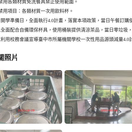
大禁用各類材質免洗餐具禁止使用範圍。
列禁用項目：各類材質一次用飲料杯。
開學準備日，全面執行4.0計畫，落實本項政策，當日午餐訂購
仁全面配合自備環保杯具，使用桶裝提供清涼茶品，當日零垃圾
利用校務會議宣導臺中市所屬機關學校一次性用品源頭減量4.0
關照片