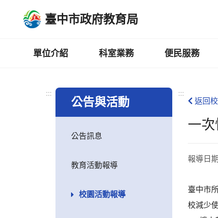
跳
臺中市政府教育局
到
主
要
內
單位介紹
科室業務
便民服務
容
區
:::
:::
公告與活動
返回校
一次
公告訊息
報導日
教育活動報導
臺中市
校園活動報導
校減少使