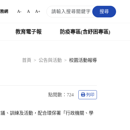
搜尋
A-
A
A+
務網
教育電子報
防疫專區(含紓困專區)
首頁
公告與活動
校園活動報導
點閱數：
724
列印
會議、訓練及活動，配合環保署「行政機關、學