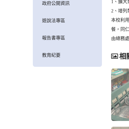
1、擴
政府公開資訊
2、增
本校利用
遊說法專區
餐，同
報告書專區
由總務處
教育紀要
相