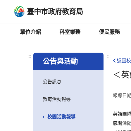
跳
臺中市政府教育局
到
主
要
內
單位介紹
科室業務
便民服務
容
區
:::
:::
公告與活動
返回校
＜英
公告訊息
報導日
教育活動報導
英語團隊
校園活動報導
感謝潭