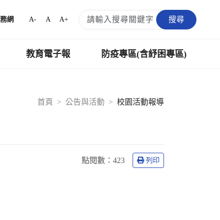
搜尋
A-
A
A+
務網
教育電子報
防疫專區(含紓困專區)
首頁
公告與活動
校園活動報導
點閱數：
423
列印