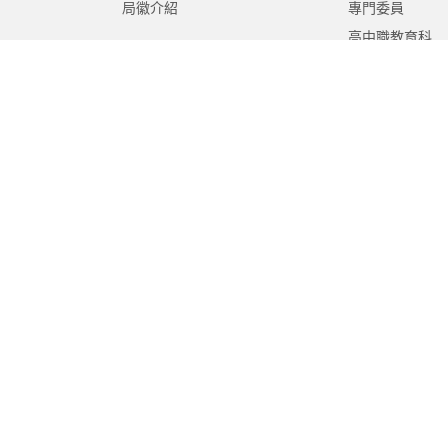
局徽介紹
專門委員
高中職教育科
國中教育科
國小教育科
幼兒教育科
終身教育科
特殊教育科
課程教學科
體育保健科
工程營繕科
秘書室
學生事務室
人事室
會計室
政風室
家庭教育中心