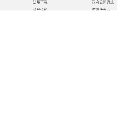
法規下載
政府公開資訊
意見信箱
遊說法專區
報告書專區
教育紀要