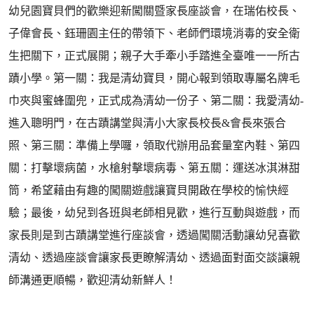
幼兒園寶貝們的歡樂迎新闖關暨家長座談會，在瑞佑校長、
子偉會長、鈺珊園主任的帶領下、老師們環境消毒的安全衛
生把關下，正式展開；親子大手牽小手踏進全臺唯一一所古
蹟小學。第一關：我是清幼寶貝，開心報到領取專屬名牌毛
巾夾與蜜蜂圍兜，正式成為清幼一份子、第二關：我愛清幼-
進入聰明門，在古蹟講堂與清小大家長校長&會長來張合
照、第三關：準備上學囉，領取代辦用品套量室內鞋、第四
關：打擊壞病菌，水槍射擊壞病毒、第五關：運送冰淇淋甜
筒，希望藉由有趣的闖關遊戲讓寶貝開啟在學校的愉快經
驗；最後，幼兒到各班與老師相見歡，進行互動與遊戲，而
家長則是到古蹟講堂進行座談會，透過闖關活動讓幼兒喜歡
清幼、透過座談會讓家長更瞭解清幼、透過面對面交談讓親
師溝通更順暢，歡迎清幼新鮮人！