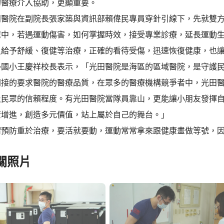
的醫療介入協助，更顯重要。
院在副院長張家築與資訊部賴偉民專員穿針引線下，先就雙方
程中，若遇運動傷害，如何掌握時效，接受專業診療，延長運動
員給予舒緩、復健等治療，正確的看待受傷，迅速恢復健康，也
小王慶祥校長表示，「光田醫院是海區的區域醫院，是守護民
間接的要求醫院的醫療品質，在眾多的醫療機構競爭者中，光田
及民眾的信賴程度。有光田醫院當隊員靠山，更能讓小朋友發揮
康增進，創造多元價值，站上屬於自己的舞台。」
防重於治療，要活就要動，運動常常拿來跟健康畫做等號，因
關照片