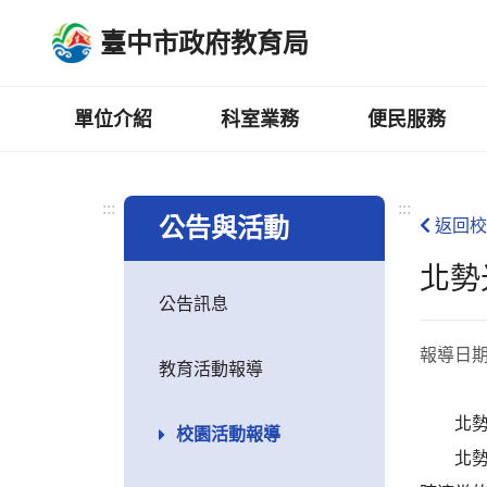
跳
臺中市政府教育局
到
主
要
內
單位介紹
科室業務
便民服務
容
區
:::
:::
公告與活動
返回校
北勢
公告訊息
報導日
教育活動報導
北勢國
校園活動報導
北勢國