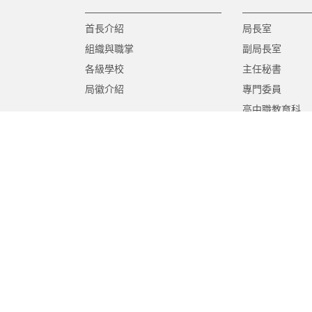
首長介紹
局長室
組織與職掌
副局長室
各級學校
主任秘書
局徽介紹
專門委員
高中職教育科
國中教育科
國小教育科
幼兒教育科
終身教育科
特殊教育科
課程教學科
體育保健科
工程營繕科
秘書室
學生事務室