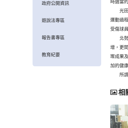
時適當
政府公開資訊
光田醫
運動過
遊說法專區
受傷球
報告書專區
北勢國
增，更
教育紀要
璨成果
加的健
所謂預
相