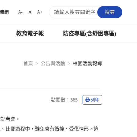
搜尋
A-
A
A+
務網
教育電子報
防疫專區(含紓困專區)
首頁
公告與活動
校園活動報導
點閱數：
565
列印
球記者會。
、比賽過程中，難免會有衝撞、受傷情形，這