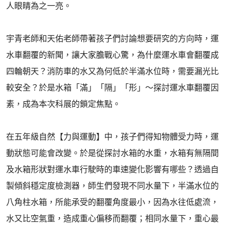
人眼睛為之一亮。
宇青老師和天佑老師帶著孩子們討論想要研究的方向時，運
水車翻覆的新聞，讓大家膽戰心驚，為什麼運水車會翻覆成
四輪朝天？消防車的水又為何低於半滿水位時，需要漏光比
較安全？於是水箱「滿」「隔」「形」～探討運水車翻覆因
素，成為本次科展的鎖定焦點。
在五年級自然【力與運動】中，孩子們得知物體受力時，運
動狀態可能會改變。於是從探討水箱的水重，水箱有無隔間
及水箱形狀對運水車行駛時的車速變化影響有哪些？透過自
製傾斜穩定度檢測器，師生們發現不同水量下，半滿水位的
八角柱水箱，所能承受的翻覆角度最小，因為水往低處流，
水又比空氣重，造成重心偏移而翻覆；相同水量下，重心最