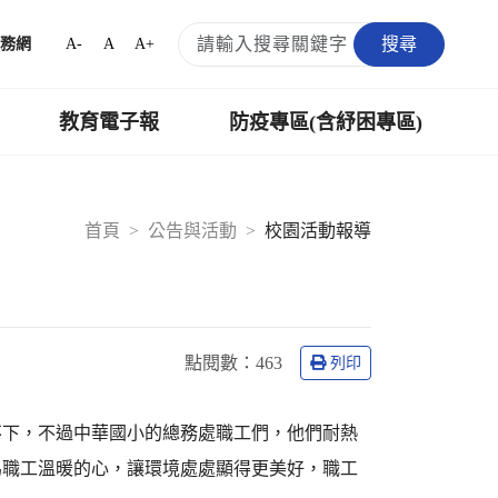
搜尋
A-
A
A+
務網
教育電子報
防疫專區(含紓困專區)
首頁
公告與活動
校園活動報導
點閱數：
463
列印
不下，不過中華國小的總務處職工們，他們耐熱
為職工溫暖的心，讓環境處處顯得更美好，職工