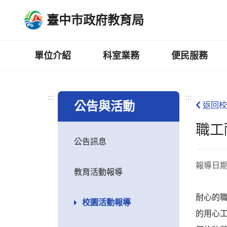
跳
臺中市政府教育局
到
主
要
內
單位介紹
科室業務
便民服務
容
區
:::
:::
公告與活動
返回校
職工
公告訊息
報導日
教育活動報導
耐心的
校園活動報導
的用心