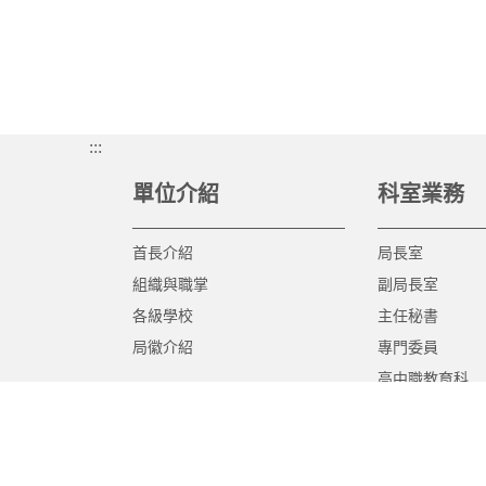
:::
單位介紹
科室業務
首長介紹
局長室
組織與職掌
副局長室
各級學校
主任秘書
局徽介紹
專門委員
高中職教育科
國中教育科
國小教育科
幼兒教育科