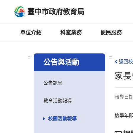
跳
臺中市政府教育局
到
主
要
內
單位介紹
科室業務
便民服務
容
區
:::
:::
公告與活動
返回校
家長
公告訊息
報導日
教育活動報導
這學年
校園活動報導