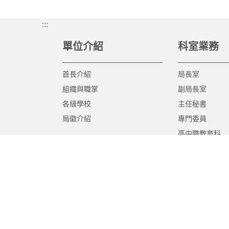
:::
單位介紹
科室業務
首長介紹
局長室
組織與職掌
副局長室
各級學校
主任秘書
局徽介紹
專門委員
高中職教育科
國中教育科
國小教育科
幼兒教育科
終身教育科
特殊教育科
課程教學科