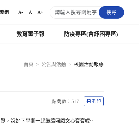
搜尋
A-
A
A+
務網
教育電子報
防疫專區(含紓困專區)
首頁
公告與活動
校園活動報導
點閱數：
517
列印
聚，說好下學期一起繼續照顧文心寶寶喔~