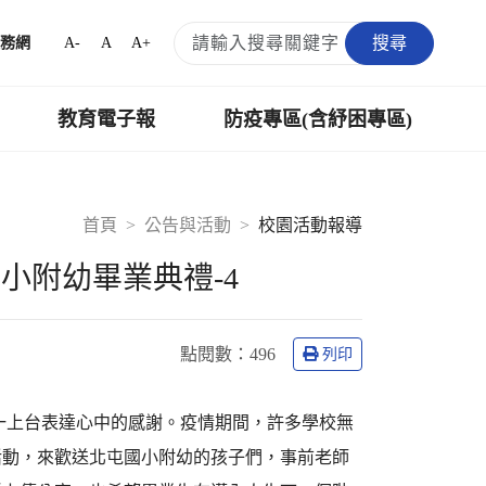
搜尋
A-
A
A+
務網
教育電子報
防疫專區(含紓困專區)
首頁
公告與活動
校園活動報導
小附幼畢業典禮-4
點閱數：
496
列印
一上台表達心中的感謝。疫情期間，許多學校無
活動，來歡送北屯國小附幼的孩子們，事前老師