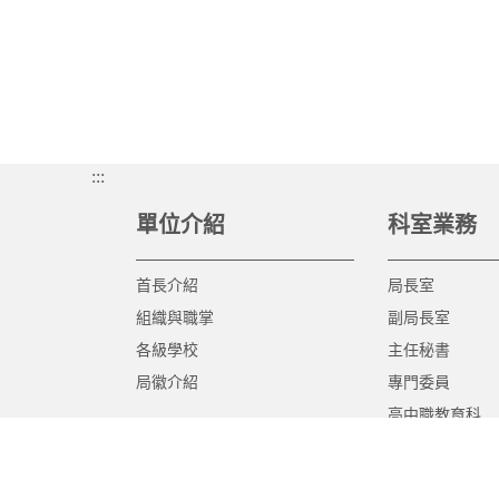
:::
單位介紹
科室業務
首長介紹
局長室
組織與職掌
副局長室
各級學校
主任秘書
局徽介紹
專門委員
高中職教育科
國中教育科
國小教育科