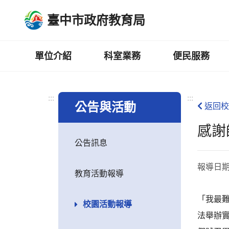
跳
臺中市政府教育局
到
主
要
內
單位介紹
科室業務
便民服務
容
區
:::
:::
公告與活動
返回校
感謝
公告訊息
報導日
教育活動報導
「我最
校園活動報導
法舉辦