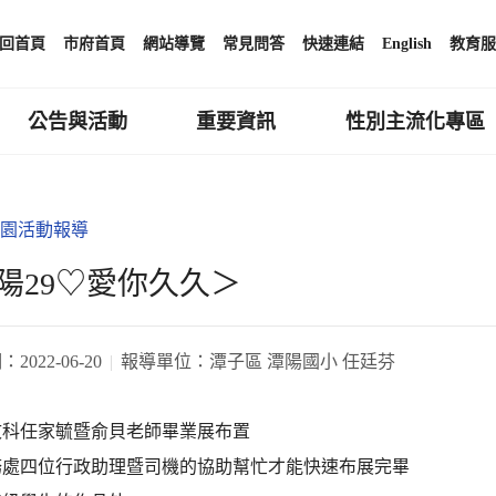
回首頁
市府首頁
網站導覽
常見問答
快速連結
English
教育服
公告與活動
重要資訊
性別主流化專區
園活動報導
陽29♡愛你久久＞
期：
2022-06-20
報導單位：
潭子區 潭陽國小 任廷芬
文科任家毓暨俞貝老師畢業展布置
務處四位行政助理暨司機的協助幫忙才能快速布展完畢