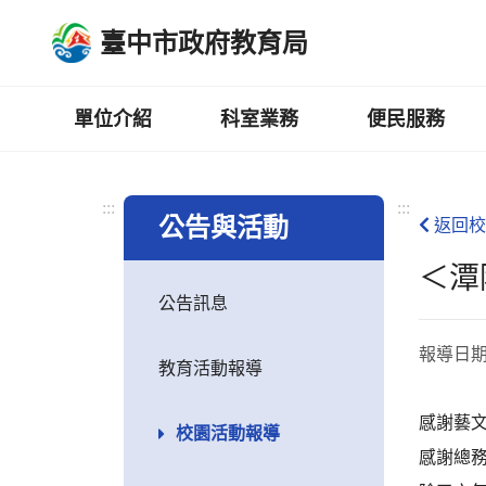
跳
臺中市政府教育局
到
主
要
內
單位介紹
科室業務
便民服務
容
區
:::
:::
公告與活動
返回校
＜潭
公告訊息
報導日
教育活動報導
感謝藝
校園活動報導
感謝總