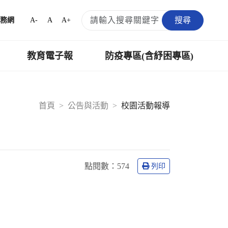
搜尋
A-
A
A+
務網
教育電子報
防疫專區(含紓困專區)
首頁
公告與活動
校園活動報導
點閱數：
574
列印