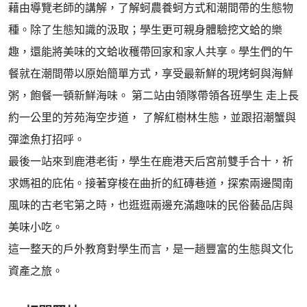
藉由導覽老師的講解，了解蚵農養蚵方式和潮間帶的生態物
種。除了生態知識的汲取；學生更可親身體驗挖文蛤的樂
趣，還能將美味的文蛤收穫帶回家和家人共享。學生們的午
餐就在潮間帶以原始簡單方式，享受最新鮮的現烤蚵與海鮮
粥，飽餐一頓新鮮海味。 第二站由領隊帶領各班學生 走上長
約一公里的芳苑海空步道， 了解紅樹林生態，並跟招潮蟹與
彈塗魚打招呼。
最後一站來到鹿港老街，學生在鹿港天后宮前雙手合十，祈
求媽祖的庇佑。接著穿梭在曲折的紅磚巷道，探索兩邊閩南
風味的古老宅第之時，也逛逛兩邊充滿趣味的民俗藝品店與
美味小吃。
這一整天的戶外教育對學生而言，是一趟豐富的生態與文化
資產之旅。