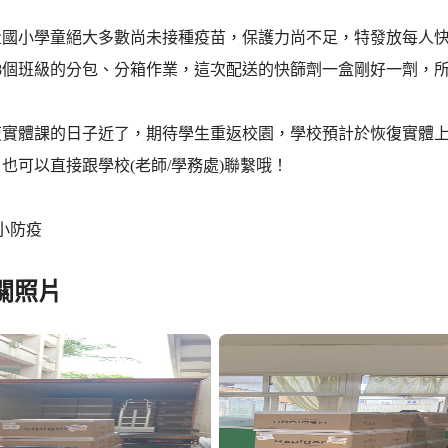
量國小學童絕大多數尚未接種疫苗，保護力尚不足，特發放每人快
68個班級的分包、分箱作業，這次配送的快篩劑一盒剛好一劑，
復實體課的日子近了，期待學生重返校園，學校預計於恢復實體
也可以直接跟學校(老師/學務處)聯繫哦！
小防疫
關照片