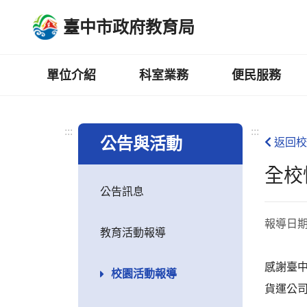
跳
臺中市政府教育局
到
主
要
內
單位介紹
科室業務
便民服務
容
區
:::
:::
公告與活動
返回校
全校
公告訊息
報導日
教育活動報導
感謝臺中
校園活動報導
貨運公司