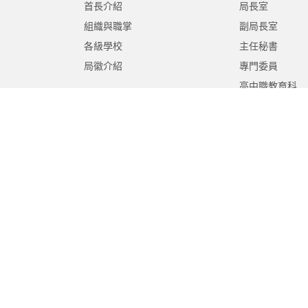
首長介紹
局長室
組織與職掌
副局長室
各級學校
主任秘書
局徽介紹
專門委員
高中職教育科
國中教育科
國小教育科
幼兒教育科
終身教育科
特殊教育科
課程教學科
體育保健科
工程營繕科
秘書室
學生事務室
人事室