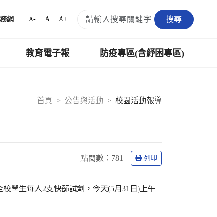
搜尋
A-
A
A+
務網
教育電子報
防疫專區(含紓困專區)
首頁
公告與活動
校園活動報導
點閱數：
781
列印
學生每人2支快篩試劑，今天(5月31日)上午