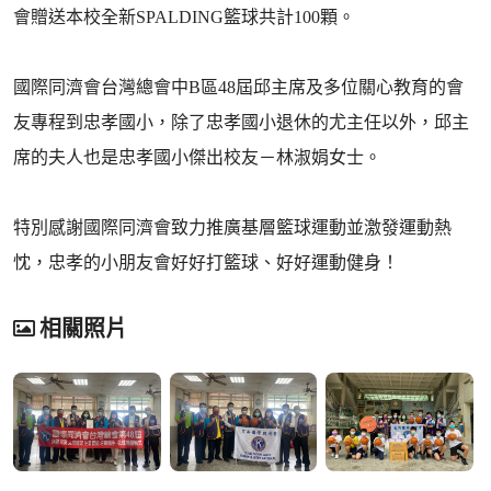
會贈送本校全新SPALDING籃球共計100顆。
國際同濟會台灣總會中B區48屆邱主席及多位關心教育的會
友專程到忠孝國小，除了忠孝國小退休的尤主任以外，邱主
席的夫人也是忠孝國小傑出校友－林淑娟女士。
特別感謝國際同濟會致力推廣基層籃球運動並激發運動熱
忱，忠孝的小朋友會好好打籃球、好好運動健身！
相關照片