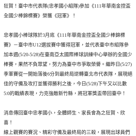
狂賀！臺中市代表隊(忠孝國小組隊)參加《111年華南金控盃
全國少棒錦標賽》榮獲《冠軍》！
忠孝國小棒球隊於3月底《111年華南金控盃全國少棒錦標
賽》－臺中市U12選拔賽中獲得冠軍，並代表臺中市組隊參
加本週(5/20-5/28)在臺南亞太國際棒球訓練中心舉辦的全國少
棒賽，果然不負眾望，努力為臺中市爭取榮譽。繼昨日(5/27)
季軍賽從一開始落後6分到最終局逆轉臺北市代表隊，展現絕
佳的守備及攻打並獲得勝利之後，今日(5/28)下午又以比數
5:0的戰績表現，力克強敵新竹縣，將冠軍獎盃帶回臺中！
消息傳回臺中忠孝國小，全體師生、家長會為之狂賀、欣
喜！
線上觀賽的賽況、精彩守備及最終局的三殺，展現出球員們