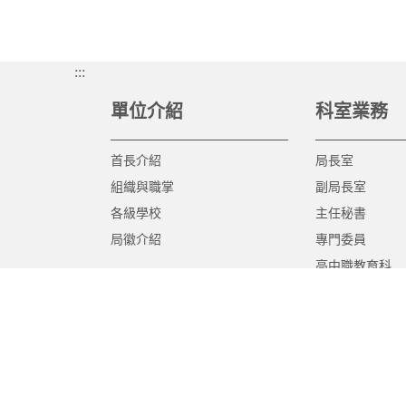
:::
單位介紹
科室業務
首長介紹
局長室
組織與職掌
副局長室
各級學校
主任秘書
局徽介紹
專門委員
高中職教育科
國中教育科
國小教育科
幼兒教育科
終身教育科
特殊教育科