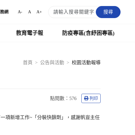
搜尋
A-
A
A+
務網
教育電子報
防疫專區(含紓困專區)
首頁
公告與活動
校園活動報導
點閱數：
576
列印
一項新增工作~「分裝快篩劑」，感謝帆豈主任