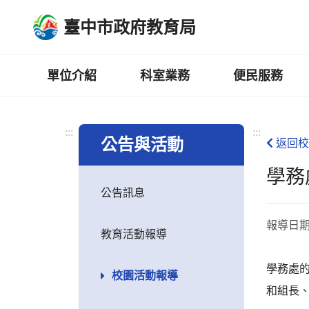
跳
臺中市政府教育局
到
主
要
內
單位介紹
科室業務
便民服務
容
區
:::
:::
公告與活動
返回校
學務
公告訊息
報導日
教育活動報導
學務處
校園活動報導
和組長