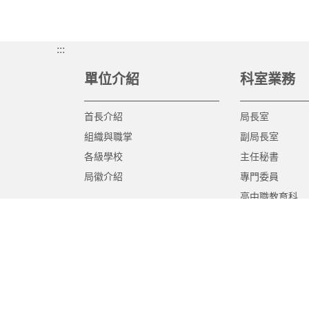
:::
單位介紹
科室業務
首長介紹
局長室
組織與職掌
副局長室
各級學校
主任秘書
局徽介紹
專門委員
高中職教育科
國中教育科
國小教育科
幼兒教育科
終身教育科
特殊教育科