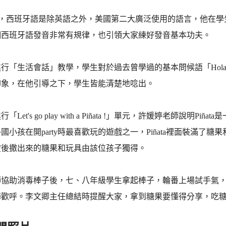
指出，西班牙語是除英語之外，美國第二大廣泛使用的語言，他在
調西班牙語發音非常有規律，也引領大家練好發音基本功夫。
行「生活會話」教學，學生對於過去曾學過的基本問候語「Hola你好」
印象，在他引導之下，學生皆能清楚地唸出。
「Let's go play with a Piñata !」單元，許媛婷老師
國小孩在開party時最喜歡玩的遊戲之一，Piñata裡面裝滿
破後撒出來的糖果和玩具由該位孩子獨得。
協助消毒棒子後，七、八年級學生拿起棒子，輪番上場試手氣，經過
陣歡呼。李文卿主任總結時提醒大家，拿到糖果要懂得分享，吃