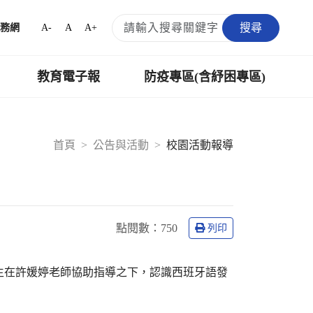
搜尋
A-
A
A+
務網
教育電子報
防疫專區(含紓困專區)
首頁
公告與活動
校園活動報導
點閱數：
750
列印
講，學生在許媛婷老師協助指導之下，認識西班牙語發