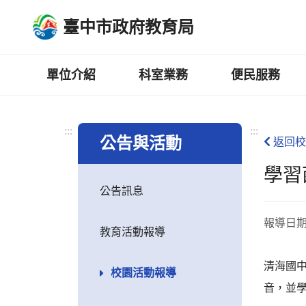
跳
臺中市政府教育局
到
主
要
內
單位介紹
科室業務
便民服務
容
區
:::
:::
公告與活動
返回校
學習
公告訊息
報導日
教育活動報導
清海國中
校園活動報導
音，並