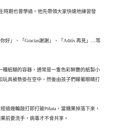
學生時期也曾學過。他先帶領大家快速地練習發
、「Gracias謝謝」、「Adiós 再見」…等
說明Piñata是一種紙糊的容器，通常是一隻色彩鮮艷的紙製小
了糖果和玩具被懸掛在空中，然後由孩子們矇著眼睛打
幾輪敲打即打破Piñata，當糖果掉落下來，
糖果前要洗手，病毒才不會共享。