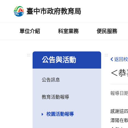
跳
臺中市政府教育局
到
主
要
內
單位介紹
科室業務
便民服務
容
區
:::
:::
公告與活動
返回校
＜恭
公告訊息
報導日
教育活動報導
感謝這
校園活動報導
潭陽在