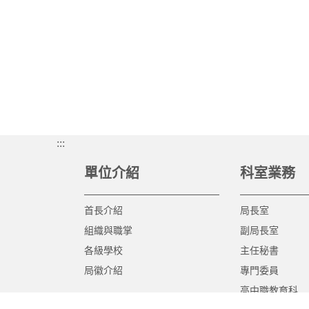
:::
單位介紹
科室業務
首長介紹
局長室
組織與職掌
副局長室
各級學校
主任秘書
局徽介紹
專門委員
高中職教育科