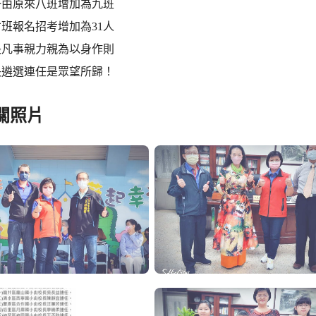
一由原來八班增加為九班
班報名招考增加為31人
長凡事親力親為以身作則
長遴選連任是眾望所歸！
關照片