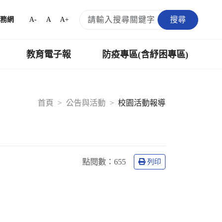
搜尋
A-
A
A+
務網
教育電子報
防疫專區(含紓困專區)
首頁
公告與活動
校園活動報導
點閱數：
655
列印