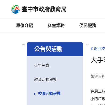
跳
臺中市政府教育局
到
主
要
內
單位介紹
科室業務
便民服務
容
區
:::
:::
公告與活動
返回校
大手
公告訊息
報導日
教育活動報導
這周三
校園活動報導
小的垃