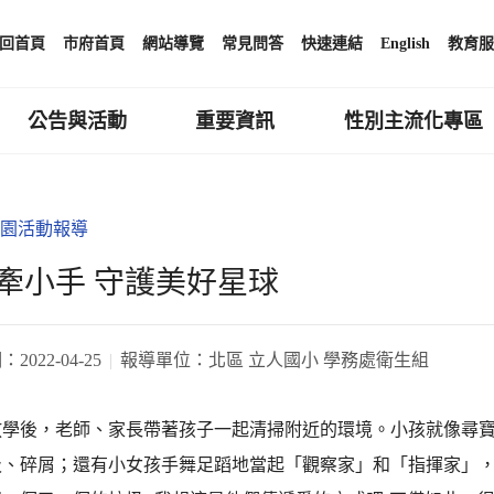
回首頁
市府首頁
網站導覽
常見問答
快速連結
English
教育服
公告與活動
重要資訊
性別主流化專區
園活動報導
牽小手 守護美好星球
期：
2022-04-25
報導單位：
北區 立人國小 學務處衛生組
放學後，老師、家長帶著孩子一起清掃附近的環境。小孩就像尋
圾、碎屑；還有小女孩手舞足蹈地當起「觀察家」和「指揮家」