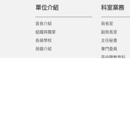
單位介紹
科室業務
首長介紹
局長室
組織與職掌
副局長室
各級學校
主任秘書
局徽介紹
專門委員
高中職教育科
國中教育科
國小教育科
幼兒教育科
終身教育科
特殊教育科
課程教學科
體育保健科
工程營繕科