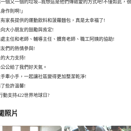
一個又一個的垃圾--我想這是他們傳遞愛的方式吧!不僅如此，
身作則啊!」
還有家長提供的運動飲料和菠蘿麵包，真是太幸福了!
向大小朋友的鼓勵與肯定!
務處主任和老師、輔導主任、體育老師、職工阿姨的協助!
友們的熱情參與!
的大力支持!
陽公公給了我們好天氣。
大手牽小手，一起讓社區變得更加整潔乾淨!
了些許溫馨!
行動支持422世界地球日?
關照片