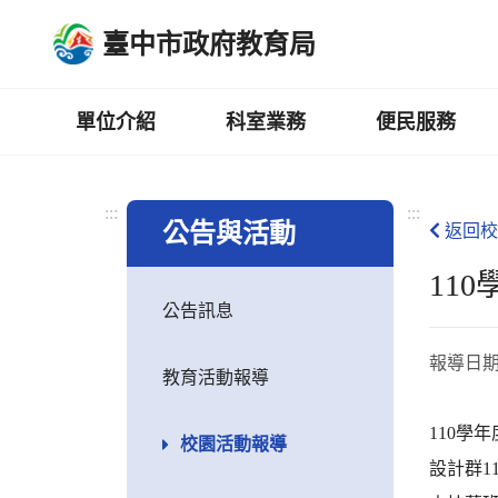
跳
臺中市政府教育局
到
主
要
內
單位介紹
科室業務
便民服務
容
區
:::
:::
公告與活動
返回校
11
公告訊息
報導日
教育活動報導
110學
校園活動報導
設計群11