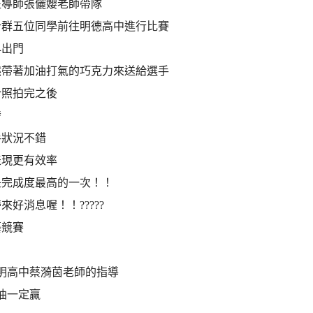
班導師張儷孆老師帶隊
計群五位同學前往明德高中進行比賽
早出門
然帶著加油打氣的巧克力來送給選手
合照拍完之後
發
手狀況不錯
表現更有效率
是完成度最高的一次！！
來好消息喔！！?????
藝競賽
明高中蔡漪茵老師的指導
油一定贏