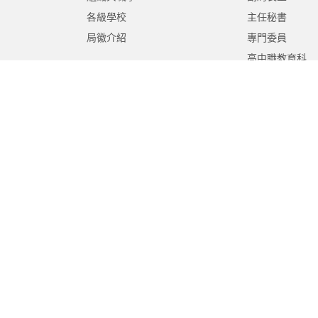
各級學校
主任秘書
局徽介紹
專門委員
高中職教育科
國中教育科
國小教育科
幼兒教育科
終身教育科
特殊教育科
課程教學科
體育保健科
工程營繕科
秘書室
學生事務室
人事室
會計室