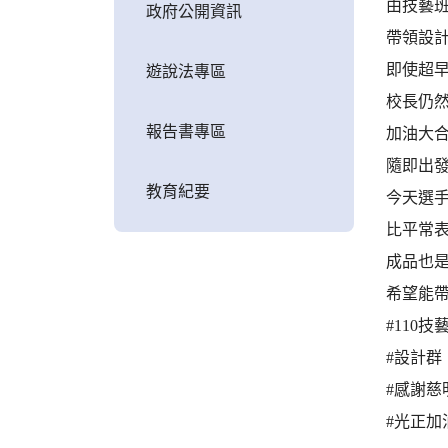
由技藝
政府公開資訊
帶領設
即使超
遊說法專區
校長仍
報告書專區
加油大
隨即出
教育紀要
今天選
比平常
成品也
希望能帶
#110技
#設計群
#感謝慈
#光正加