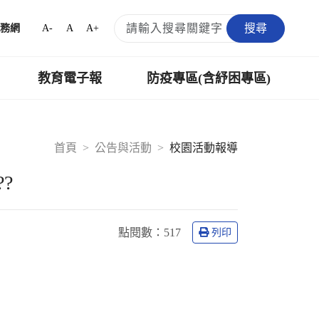
搜尋
A-
A
A+
務網
教育電子報
防疫專區(含紓困專區)
首頁
公告與活動
校園活動報導
?
點閱數：
517
列印