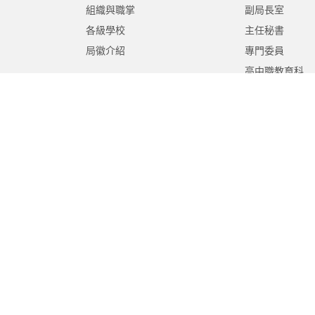
組織與職掌
副局長室
各級學校
主任秘書
局徽介紹
專門委員
高中職教育科
國中教育科
國小教育科
幼兒教育科
終身教育科
特殊教育科
課程教學科
體育保健科
工程營繕科
秘書室
學生事務室
人事室