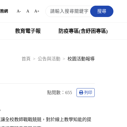
搜尋
A-
A
A+
務網
教育電子報
防疫專區(含紓困專區)
首頁
公告與活動
校園活動報導
點閱數：
655
列印
。
更讓全校教師戰戰兢兢，對於線上教學知能的提