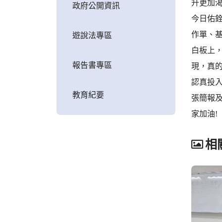
升更加
政府公開資訊
今日佑銓
作單、
遊說法專區
白板上
報告書專區
現，真
認真投
教育紀要
張簡報及
家加油!
相