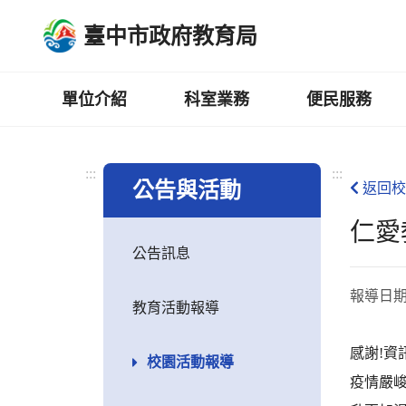
跳
臺中市政府教育局
到
主
要
內
單位介紹
科室業務
便民服務
容
區
:::
:::
公告與活動
返回校
仁愛
公告訊息
報導日
教育活動報導
感謝!
校園活動報導
疫情嚴