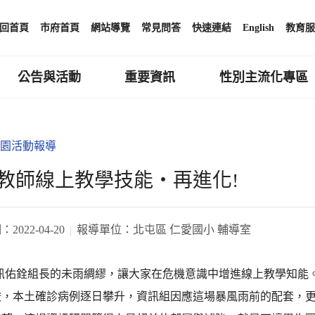
回首頁
市府首頁
網站導覽
常見問答
快速連結
English
教育服
公告與活動
重要資訊
性別主流化專區
園活動報導
教師線上教學技能‧再進化!
期：
2022-04-20
報導單位：
北屯區 仁愛國小 輔導室
資訊佑銓組長的未雨綢繆，讓大家在危機意識中增進線上教學知能
峻，本土確診病例逐日攀升，資訊組因應這場暴風雨前的配套，