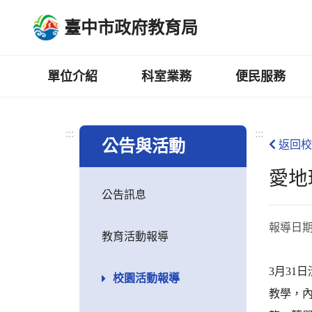
跳
臺中市政府教育局
到
主
要
內
單位介紹
科室業務
便民服務
容
區
:::
:::
公告與活動
返回校
愛地
公告訊息
報導日
教育活動報導
3月3
校園活動報導
教學，