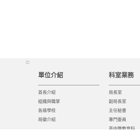
:::
單位介紹
科室業務
首長介紹
局長室
組織與職掌
副局長室
各級學校
主任秘書
局徽介紹
專門委員
高中職教育科
國中教育科