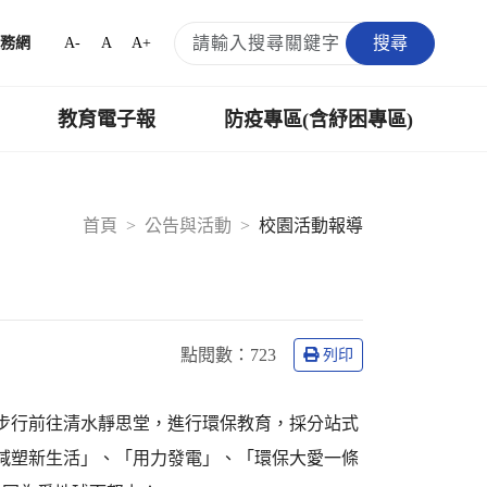
搜尋
A-
A
A+
務網
教育電子報
防疫專區(含紓困專區)
首頁
公告與活動
校園活動報導
點閱數：
723
列印
生步行前往清水靜思堂，進行環保教育，採分站式
減塑新生活」、「用力發電」、「環保大愛一條