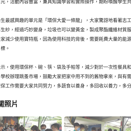
單元，活動內容豐富，兼具知識學習和實際操作，期盼喚醒學生
學生最感興趣的單元是「環保大愛一條龍」，大家驚訝地看著志
再生紗，經過巧妙變身，垃圾也可以變黃金，製成聚酯纖維材質
大家減少使用寶特瓶，因為使用科技的背後，需要耗費大量的能
目標。
表示，使用環保杯、碗、筷、袋及手帕等，減少對於一次性餐具
。學校辦理跳蚤市場，鼓勵大家把家中用不到的舊物拿來，與有
環保工作需要大家共同努力，多蔬食以養身，多回收以養力，多
關照片