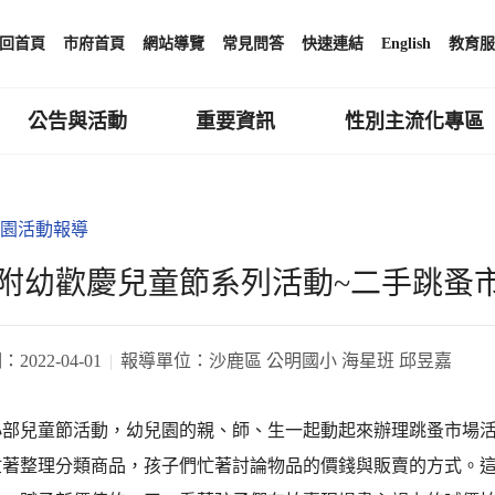
回首頁
市府首頁
網站導覽
常見問答
快速連結
English
教育服
公告與活動
重要資訊
性別主流化專區
園活動報導
附幼歡慶兒童節系列活動~二手跳蚤市
期：
2022-04-01
報導單位：
沙鹿區 公明國小 海星班 邱昱嘉
小部兒童節活動，幼兒園的親、師、生一起動起來辦理跳蚤市場
忙著整理分類商品，孩子們忙著討論物品的價錢與販賣的方式。