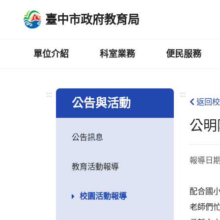
跳
臺中市政府教育局
到
主
要
內
單位介紹
科室業務
便民服務
容
區
:::
:::
公告與活動
返回校
公明
公告訊息
報導日
教育活動報導
配合國
校園活動報導
老師們