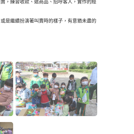
拍賣，練習收款、遞商品、招呼客人，實作的經
，或是繼續扮演著叫賣時的樣子，有意猶未盡的