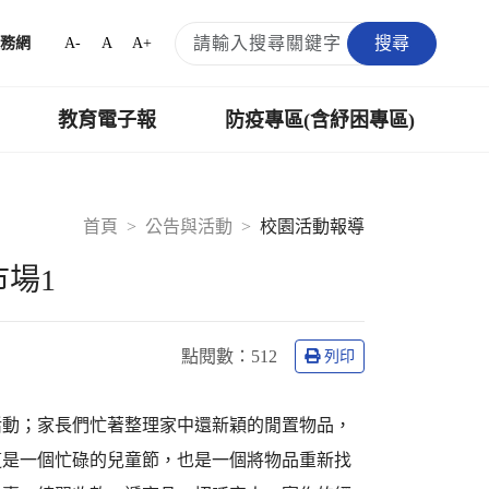
搜尋
A-
A
A+
務網
教育電子報
防疫專區(含紓困專區)
首頁
公告與活動
校園活動報導
場1
點閱數：
512
列印
活動；家長們忙著整理家中還新穎的閒置物品，
這是一個忙碌的兒童節，也是一個將物品重新找