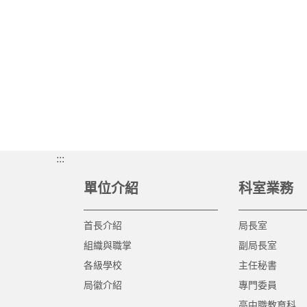
:::
單位介紹
科室業務
首長介紹
局長室
組織與職掌
副局長室
各級學校
主任秘書
局徽介紹
專門委員
高中職教育科