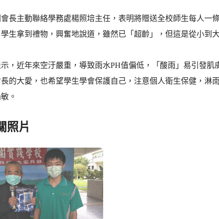
副會長主動聯絡學務處楊照培主任，表明將贈送全校師生每人一
。學生拿到禮物，興奮地說道，雖然已「超齡」，但這是從小到
表示，近年來空汙嚴重，導致雨水PH值偏低，「酸雨」易引發肌
會長的大愛，也希望學生學會保護自己，注意個人衛生保健，淋
過敏。
關照片