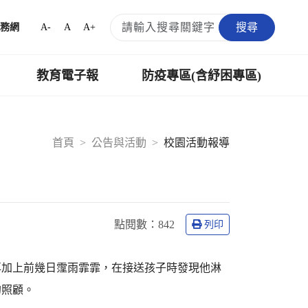
搜尋
A-
A
A+
務網
教育電子報
防疫專區(含紓困專區)
首頁
公告與活動
校園活動報導
點閱數：
842
列印
再加上前幾日霪雨霏霏，在接送孩子時發現他淋
的照顧。