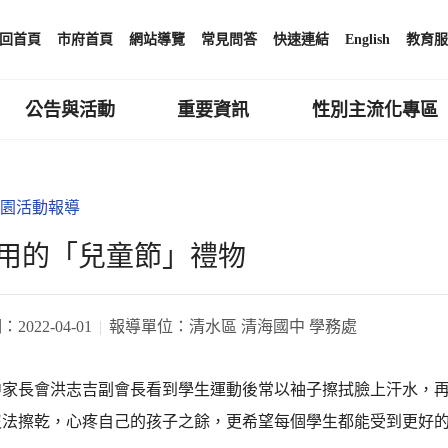
回首頁
市府首頁
網站導覽
常見問答
快速連結
English
教育服
公告與活動
重要資訊
性別主流化專區
園活動報導
用的「兒童節」禮物
期：
2022-04-01
報導單位：
清水區 清海國中 學務處
中家長會洪志吉副會長看到學生運動後常以袖子擦拭臉上汗水，
沒法擦乾，心疼自己的孩子之餘，更希望每個學生都能受到更好