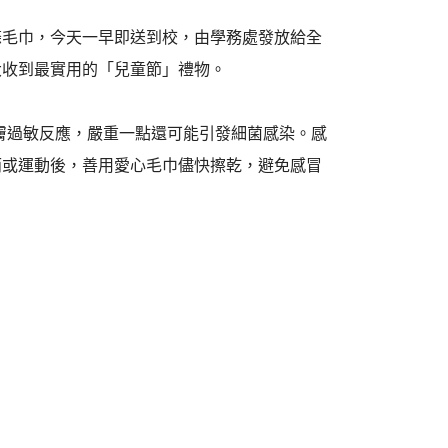
條毛巾，今天一早即送到校，由學務處發放給全
大收到最實用的「兒童節」禮物。
膚過敏反應，嚴重一點還可能引發細菌感染。感
雨或運動後，善用愛心毛巾儘快擦乾，避免感冒