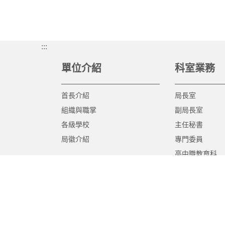
:::
單位介紹
科室業務
首長介紹
局長室
組織與職掌
副局長室
各級學校
主任秘書
局徽介紹
專門委員
高中職教育科
國中教育科
國小教育科
幼兒教育科
終身教育科