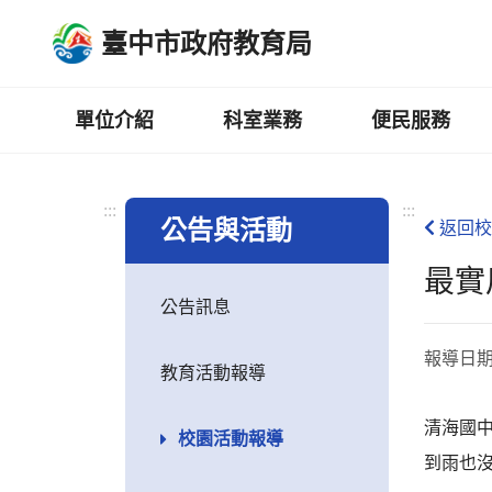
跳
臺中市政府教育局
到
主
要
內
單位介紹
科室業務
便民服務
容
區
:::
:::
公告與活動
返回校
最實
公告訊息
報導日
教育活動報導
清海國
校園活動報導
到雨也