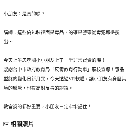
小朋友：是真的嗎？
講師：這些偽包裝裡面是毒品，的確是警察從毒犯那邊搜
出⋯
今天上午忠孝國小小朋友上了一堂非常寶貴的課！
感謝台中市政府教育局「反毒教育行動車」蒞校宣導！毒品
型態的變化日新月異，今天透過VR軟體，讓小朋友有身歷其
境的感覺，也提高對反毒的認識。
教官說的都好重要，小朋友ㄧ定牢牢記住！
相關照片