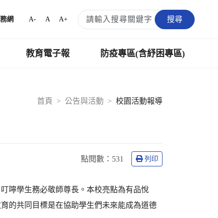
搜尋
A-
A
A+
務網
教育電子報
防疫專區(含紓困專區)
首頁
公告與活動
校園活動報導
點閱數：
531
列印
，叮嚀學生務必敬師尊長。本校亮點為有品悅
教育的共同目標是在協助學生們未來能成為道德