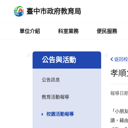
跳
臺中市政府教育局
到
主
要
內
單位介紹
科室業務
便民服務
容
區
:::
:::
公告與活動
返回校
孝順
公告訊息
報導日
教育活動報導
「小朋
校園活動報導
讀，藉