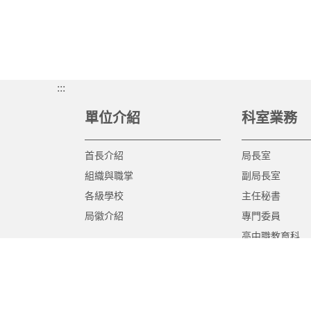
:::
單位介紹
科室業務
首長介紹
局長室
組織與職掌
副局長室
各級學校
主任秘書
局徽介紹
專門委員
高中職教育科
國中教育科
國小教育科
幼兒教育科