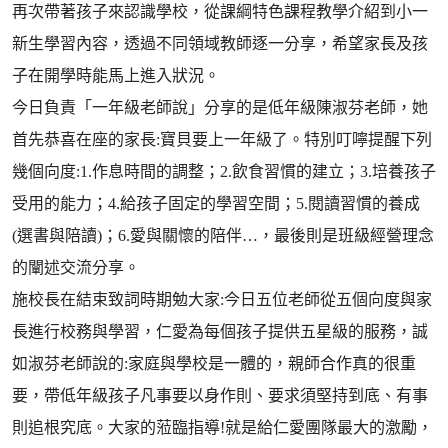
再次帶著孩子來認識學校，從課綱特色課程教學介紹到小一
新生學習內容，透過不同領域教師逐一分享，希望家長及孩
子在開學時能馬上進入狀況。
今日負責「一年級老師說」分享的是低年級陳淑芬老師，她
首先恭喜在座的家長:寶貝要上一年級了。特別叮嚀提醒下列
幾個向度:1.作息時間的調整；2.飲食習慣的建立；3.培養孩子
受用的能力；4.給孩子固定的學習空間；5.閱讀習慣的養成
(選書與陪讀)；6.愛與關懷的陪伴…，最後則是班級經營理念
的闡述交流分享。
施校長在結束致詞時期勉大家:今日五位老師從五個向度與家
長進行校務與學習，仁愛為每個孩子提供五星級的服務，誠
如淑芬老師說的:家庭與學校是一體的，親師合作真的很重
要，帶低年級孩子凡事要以身作則、要求須堅持到底、有事
則追根究底。大家的蒞臨指導!就是給仁愛團隊最大的激勵，