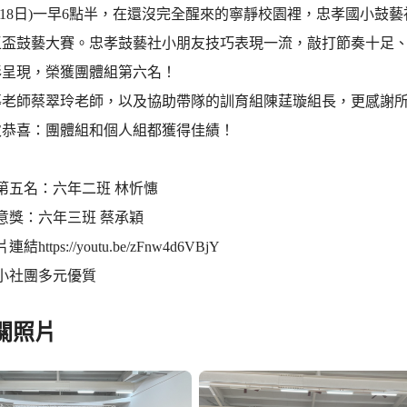
月18日)一早6點半，在還沒完全醒來的寧靜校園裡，忠孝國小鼓
王盃鼓藝大賽。忠孝鼓藝社小朋友技巧表現一流，敲打節奏十足
彩呈現，榮獲團體組第六名！
導老師蔡翠玲老師，以及協助帶隊的訓育組陳莛璇組長，更感謝
次恭喜：團體組和個人組都獲得佳績！
第五名：六年二班 林忻憓
意獎：六年三班 蔡承穎
https://youtu.be/zFnw4d6VBjY
小社團多元優質
關照片