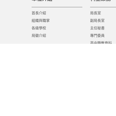
首長介紹
局長室
組織與職掌
副局長室
各級學校
主任秘書
局徽介紹
專門委員
高中職教育科
國中教育科
國小教育科
幼兒教育科
終身教育科
特殊教育科
課程教學科
體育保健科
工程營繕科
秘書室