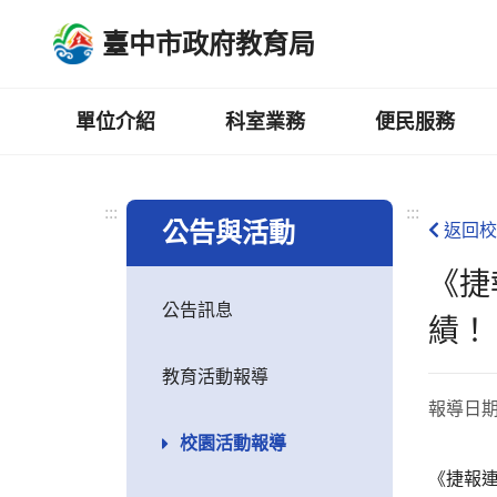
跳
臺中市政府教育局
到
主
要
內
單位介紹
科室業務
便民服務
容
區
:::
:::
公告與活動
返回校
《捷
公告訊息
績！
教育活動報導
報導日
校園活動報導
《捷報