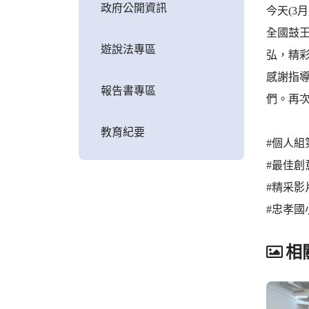
政府公開資訊
今天(3
全國鼓
遊說法專區
弘，精
感謝指
報告書專區
們。再
教育紀要
#個人組
#最佳創
#精采影片連結
#忠孝國
相