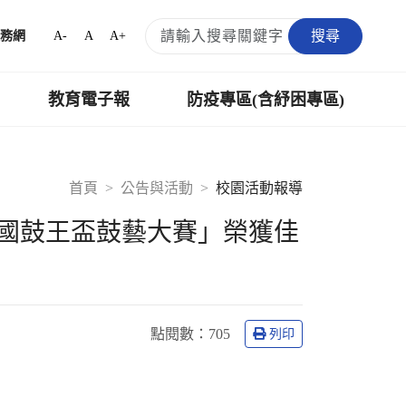
搜尋
A-
A
A+
務網
教育電子報
防疫專區(含紓困專區)
首頁
公告與活動
校園活動報導
全國鼓王盃鼓藝大賽」榮獲佳
點閱數：
705
列印
！