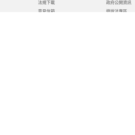
法規下載
政府公開資訊
意見信箱
遊說法專區
報告書專區
教育紀要