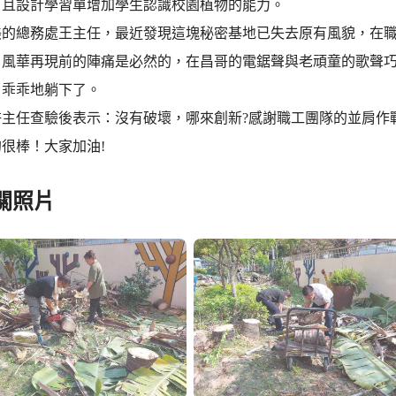
，且設計學習單增加學生認識校園植物的能力。
美的總務處王主任，最近發現這塊秘密基地已失去原有風貌，在
。風華再現前的陣痛是必然的，在昌哥的電鋸聲與老頑童的歌聲
，乖乖地躺下了。
許主任查驗後表示：沒有破壞，哪來創新?感謝職工團隊的並肩作
很棒！大家加油!
關照片