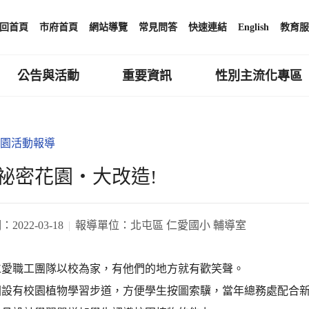
回首頁
市府首頁
網站導覽
常見問答
快速連結
English
教育服
公告與活動
重要資訊
性別主流化專區
園活動報導
祕密花園‧大改造!
期：
2022-03-18
報導單位：
北屯區 仁愛國小 輔導室
仁愛職工團隊以校為家，有他們的地方就有歡笑聲。
園設有校園植物學習步道，方便學生按圖索驥，當年總務處配合