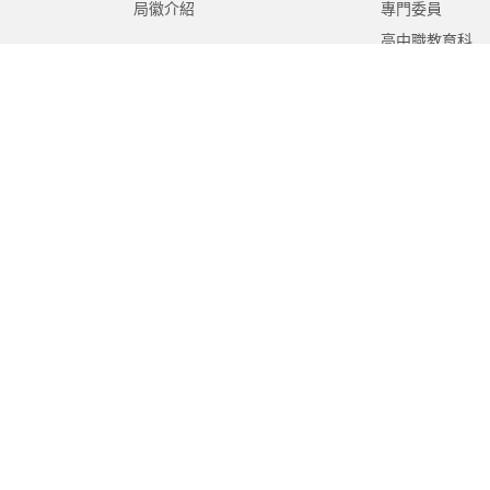
局徽介紹
專門委員
高中職教育科
國中教育科
國小教育科
幼兒教育科
終身教育科
特殊教育科
課程教學科
體育保健科
工程營繕科
秘書室
學生事務室
人事室
會計室
政風室
家庭教育中心