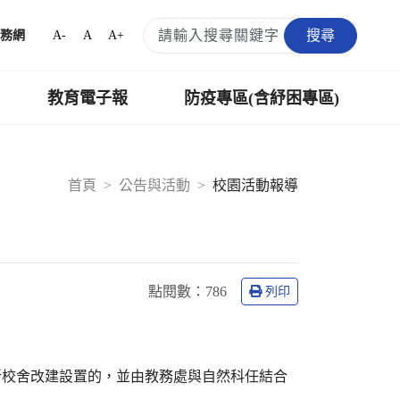
搜尋
A-
A
A+
務網
教育電子報
防疫專區(含紓困專區)
首頁
公告與活動
校園活動報導
點閱數：
786
列印
新校舍改建設置的，並由教務處與自然科任結合