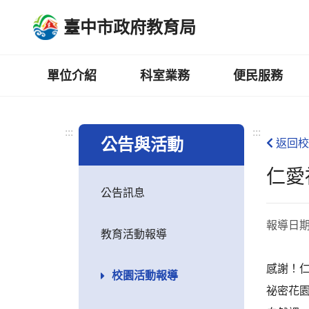
跳
臺中市政府教育局
到
主
要
內
單位介紹
科室業務
便民服務
容
區
:::
:::
公告與活動
返回校
仁愛
公告訊息
報導日
教育活動報導
感謝！
校園活動報導
祕密花